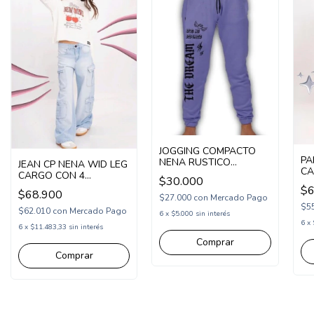
JOGGING COMPACTO
PA
NENA RUSTICO
JEAN CP NENA WID LEG
CA
ESTAMPA THE DREAM
CARGO CON 4
$30.000
(C
(COM253277)
BOLSILLOS CON
$6
$68.900
FUELLES (CP252403)
$27.000
con
Mercado Pago
$5
$62.010
con
Mercado Pago
6
x
$5.000
sin interés
6
x
6
x
$11.483,33
sin interés
Comprar
Comprar