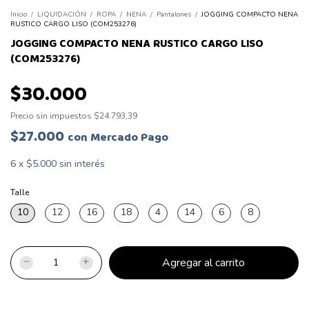
Inicio
/
LIQUIDACIÓN
/
ROPA
/
NENA
/
Pantalones
/
JOGGING COMPACTO NENA
RUSTICO CARGO LISO (COM253276)
JOGGING COMPACTO NENA RUSTICO CARGO LISO
(COM253276)
$30.000
Precio sin impuestos
$24.793,39
$27.000
con
Mercado Pago
6
x
$5.000
sin interés
Talle
10
12
16
18
4
14
6
8