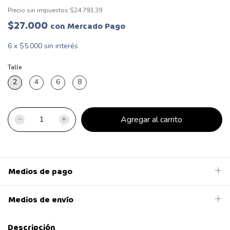
Precio sin impuestos
$24.793,39
$27.000
con
Mercado Pago
6
x
$5.000
sin interés
Talle
2
4
6
8
Medios de pago
Medios de envío
Descripción