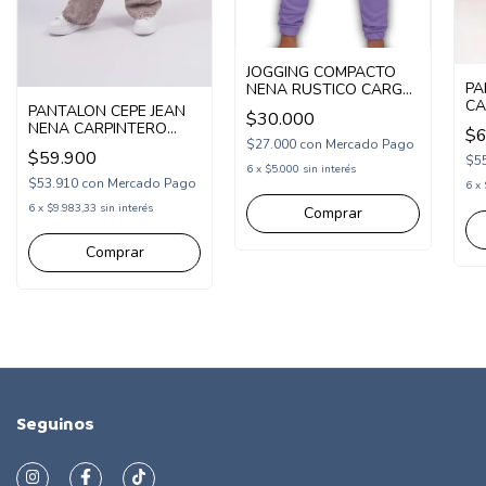
JOGGING COMPACTO
PA
NENA RUSTICO CARGO
CA
LISO (COM253276)
PANTALON CEPE JEAN
$30.000
(C
NENA CARPINTERO
$6
$27.000
con
Mercado Pago
AVELLANA (CP253405)
$59.900
$5
6
x
$5.000
sin interés
$53.910
con
Mercado Pago
6
x
6
x
$9.983,33
sin interés
Comprar
Comprar
Seguinos