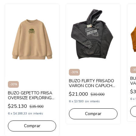
-
3
-
30
%
BU
BUZO FLIRTY FRISADO
VA
-
30
%
VARON CON CAPUCHA
CU
ESTAMPA SK8CUSTOM
$3
BUZO GEPETTO FRISA
CA
$21.000
$30.000
(FL25152)
OVERSIZE EXPLORING
6
x
6
x
$3.500
sin interés
(GT297322)
$25.130
$35.900
Comprar
6
x
$4.188,33
sin interés
Comprar