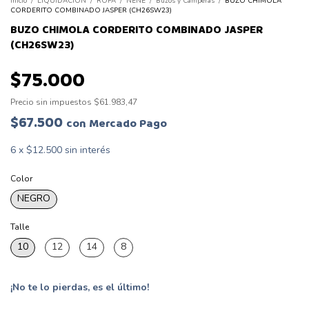
Inicio
/
LIQUIDACIÓN
/
ROPA
/
NENE
/
Buzos y Camperas
/
BUZO CHIMOLA
CORDERITO COMBINADO JASPER (CH26SW23)
BUZO CHIMOLA CORDERITO COMBINADO JASPER
(CH26SW23)
$75.000
Precio sin impuestos
$61.983,47
$67.500
con
Mercado Pago
6
x
$12.500
sin interés
Color
NEGRO
Talle
10
12
14
8
¡No te lo pierdas, es el último!