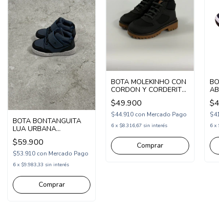
BOTA MOLEKINHO CON
BO
CORDON Y CORDERITO
AB
21-27 (MK43373)
24
$49.900
$4
$44.910
con
Mercado Pago
$4
BOTA BONTANGUITA
6
x
$8.316,67
sin interés
6
x
LUA URBANA
ESTRELLA ABROJO Y
$59.900
ELASTICO 20-25
Comprar
MARINO (BOLUAMA)
$53.910
con
Mercado Pago
6
x
$9.983,33
sin interés
Comprar