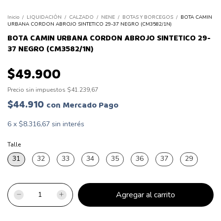
Inicio
/
LIQUIDACIÓN
/
CALZADO
/
NENE
/
BOTAS Y BORCEGOS
/
BOTA CAMIN
URBANA CORDON ABROJO SINTETICO 29-37 NEGRO (CM3582/1N)
BOTA CAMIN URBANA CORDON ABROJO SINTETICO 29-
37 NEGRO (CM3582/1N)
$49.900
Precio sin impuestos
$41.239,67
$44.910
con
Mercado Pago
6
x
$8.316,67
sin interés
Talle
31
32
33
34
35
36
37
29