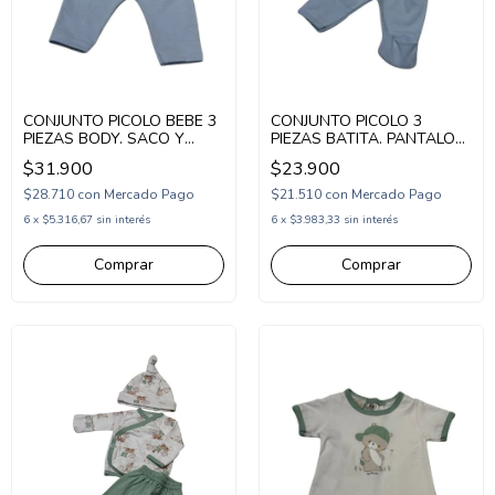
CONJUNTO PICOLO BEBE 3
CONJUNTO PICOLO 3
PIEZAS BODY. SACO Y
PIEZAS BATITA. PANTALON
PANTALON ESTAMPA
Y GORRO ESTAMPA
$31.900
$23.900
LEONES (PC2677432)
LEONES (PC2677409)
$28.710
con
Mercado Pago
$21.510
con
Mercado Pago
6
x
$5.316,67
sin interés
6
x
$3.983,33
sin interés
Comprar
Comprar