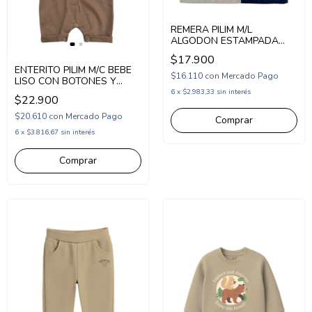
REMERA PILIM M/L
ALGODON ESTAMPADA
(PI251208)
$17.900
ENTERITO PILIM M/C BEBE
$16.110
con
Mercado Pago
LISO CON BOTONES Y
BANDANA ESTAMPADA
6
x
$2.983,33
sin interés
$22.900
(PI261130)
$20.610
con
Mercado Pago
Comprar
6
x
$3.816,67
sin interés
Comprar