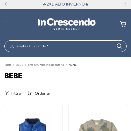
DÍA DE LA NIÑEZ CON INCRESCENDO
Inicio
/
BEBE
/
breadcrumbs.indumentaria
/
NENE
BEBE
Filtrar
Ordenar