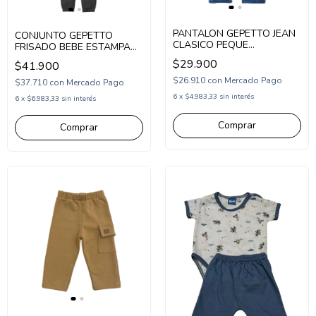
PANTALON GEPETTO JEAN
CONJUNTO GEPETTO
CLASICO PEQUE
FRISADO BEBE ESTAMPA
(GT263100)
ANIMALES EN MOTO
$29.900
$41.900
(GT293341)
$26.910
con
Mercado Pago
$37.710
con
Mercado Pago
6
x
$4.983,33
sin interés
6
x
$6.983,33
sin interés
Comprar
Comprar