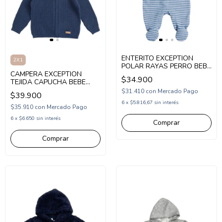
ENTERITO EXCEPTION
2X1
POLAR RAYAS PERRO BEBE
CAMPERA EXCEPTION
(EX26BO115)
$34.900
TEJIDA CAPUCHA BEBE
(EX26BSW07)
$31.410
con
Mercado Pago
$39.900
6
x
$5.816,67
sin interés
$35.910
con
Mercado Pago
6
x
$6.650
sin interés
Comprar
Comprar