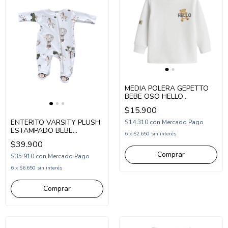
MEDIA POLERA GEPETTO
BEBE OSO HELLO
(GT293311)
$15.900
ENTERITO VARSITY PLUSH
$14.310
con
Mercado Pago
ESTAMPADO BEBE
6
x
$2.650
sin interés
(V265260)
$39.900
Comprar
$35.910
con
Mercado Pago
6
x
$6.650
sin interés
Comprar