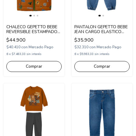
CHALECO GEPETTO BEBE
PANTALON GEPETTO BEBE
REVERSIBLE ESTAMPADO
JEAN CARGO ELASTICO
(GT293154)
PEQUE (GT293105)
$44.900
$35.900
$40.410
con
Mercado Pago
$32.310
con
Mercado Pago
6
x
$7.483,33
sin interés
6
x
$5.983,33
sin interés
Comprar
Comprar