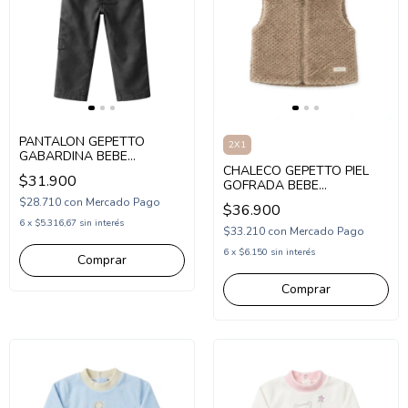
PANTALON GEPETTO
2X1
GABARDINA BEBE
(GT293106)
CHALECO GEPETTO PIEL
$31.900
GOFRADA BEBE
(GT292354)
$28.710
con
Mercado Pago
$36.900
6
x
$5.316,67
sin interés
$33.210
con
Mercado Pago
6
x
$6.150
sin interés
Comprar
Comprar