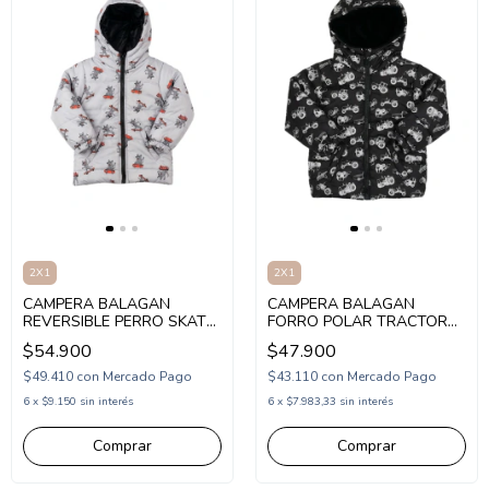
2X1
2X1
CAMPERA BALAGAN
CAMPERA BALAGAN
REVERSIBLE PERRO SKATE
FORRO POLAR TRACTOR
(BA263008)
(BA263007)
$54.900
$47.900
$49.410
con
Mercado Pago
$43.110
con
Mercado Pago
6
x
$9.150
sin interés
6
x
$7.983,33
sin interés
Comprar
Comprar