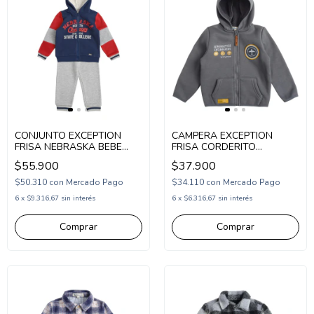
CONJUNTO EXCEPTION
CAMPERA EXCEPTION
FRISA NEBRASKA BEBE
FRISA CORDERITO
(EX26BU09)
BORDADA BEBE
$55.900
$37.900
(EX26BPOL8)
$50.310
con
Mercado Pago
$34.110
con
Mercado Pago
6
x
$9.316,67
sin interés
6
x
$6.316,67
sin interés
Comprar
Comprar