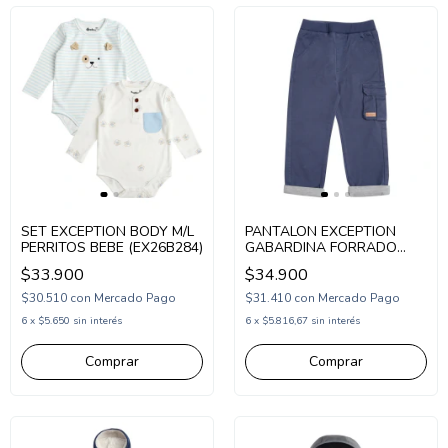
SET EXCEPTION BODY M/L
PANTALON EXCEPTION
PERRITOS BEBE (EX26B284)
GABARDINA FORRADO
CARGO BEBE (EX26BP34)
$33.900
$34.900
$30.510
con
Mercado Pago
$31.410
con
Mercado Pago
6
x
$5.650
sin interés
6
x
$5.816,67
sin interés
Comprar
Comprar