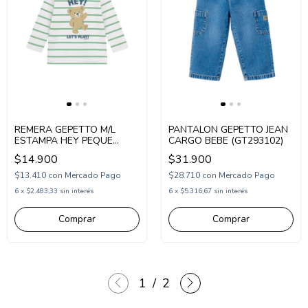
REMERA GEPETTO M/L
PANTALON GEPETTO JEAN
ESTAMPA HEY PEQUE
CARGO BEBE (GT293102)
(GT293300)
$14.900
$31.900
$13.410
con
Mercado Pago
$28.710
con
Mercado Pago
6
x
$2.483,33
sin interés
6
x
$5.316,67
sin interés
Comprar
Comprar
1
/
2