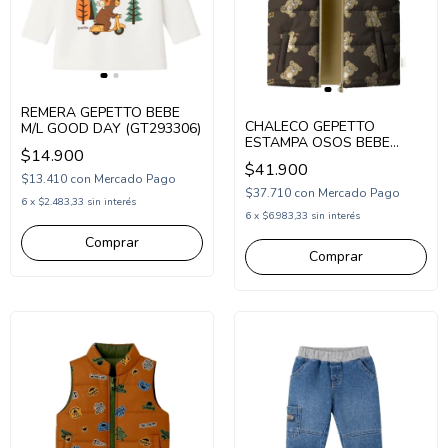
REMERA GEPETTO BEBE
CHALECO GEPETTO
M/L GOOD DAY (GT293306)
ESTAMPA OSOS BEBE
$14.900
(GT293155)
$41.900
$13.410
con
Mercado Pago
$37.710
con
Mercado Pago
6
x
$2.483,33
sin interés
6
x
$6.983,33
sin interés
Comprar
Comprar