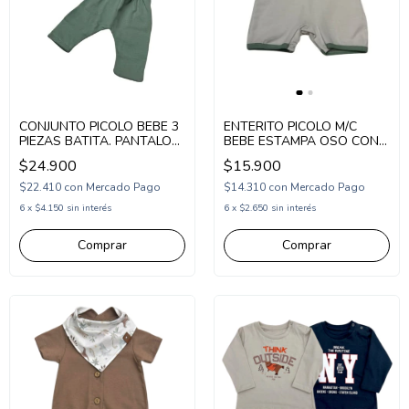
CONJUNTO PICOLO BEBE 3
ENTERITO PICOLO M/C
PIEZAS BATITA. PANTALON
BEBE ESTAMPA OSO CON
Y GORRO ESTAMPA
GORRA (PC2676464)
$24.900
$15.900
ELEFANTES (PC2677009)
$22.410
con
Mercado Pago
$14.310
con
Mercado Pago
6
x
$4.150
sin interés
6
x
$2.650
sin interés
Comprar
Comprar