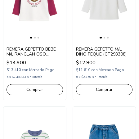
REMERA GEPETTO BEBE
REMERA GEPETTO M/L
M/L RANGLAN OSO
DINO PEQUE (GT293308)
(GT293309)
$14.900
$12.900
$13.410
con
Mercado Pago
$11.610
con
Mercado Pago
6
x
$2.483,33
sin interés
6
x
$2.150
sin interés
Comprar
Comprar