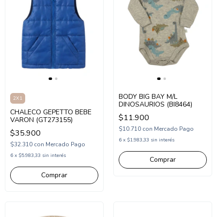
BODY BIG BAY M/L
2X1
DINOSAURIOS (BI8464)
CHALECO GEPETTO BEBE
$11.900
VARON (GT273155)
$10.710
con
Mercado Pago
$35.900
6
x
$1.983,33
sin interés
$32.310
con
Mercado Pago
6
x
$5.983,33
sin interés
Comprar
Comprar