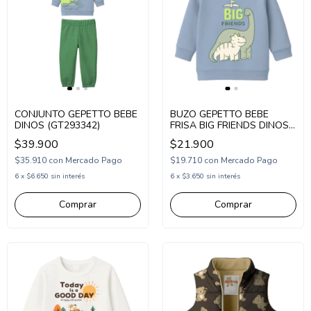
CONJUNTO GEPETTO BEBE
BUZO GEPETTO BEBE
DINOS (GT293342)
FRISA BIG FRIENDS DINOS
(GT293322)
$39.900
$21.900
$35.910
con
Mercado Pago
$19.710
con
Mercado Pago
6
x
$6.650
sin interés
6
x
$3.650
sin interés
Comprar
Comprar