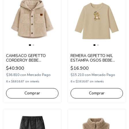
CAMISACO GEPETTO
REMERA GEPETTO M/L
CORDEROY BEBE
ESTAMPA OSOS BEBE
(GT294150)
(GT293304)
$40.900
$16.900
$36.810
con
Mercado Pago
$15.210
con
Mercado Pago
6
x
$6.816,67
sin interés
6
x
$2.816,67
sin interés
Comprar
Comprar