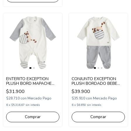
ENTERITO EXCEPTION
CONJUNTO EXCEPTION
PLUSH BORD MAPACHE
PLUSH BORDADO BEBE
BEBE (EX26BPU60)
(EX26BP256)
$31.900
$39.900
$28.710
con
Mercado Pago
$35.910
con
Mercado Pago
6
x
$5.316,67
sin interés
6
x
$6.650
sin interés
Comprar
Comprar