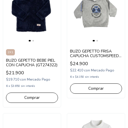
BUZO GEPETTO FRISA
2X1
CAPUCHA CUSTOMSPEED
BUZO GEPETTO BEBE PIEL
(GT273325)
$24.900
CON CAPUCHA (GT274322)
$22.410
con
Mercado Pago
$21.900
6
x
$4.150
sin interés
$19.710
con
Mercado Pago
6
x
$3.650
sin interés
Comprar
Comprar