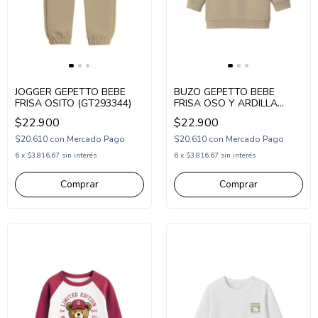
JOGGER GEPETTO BEBE
BUZO GEPETTO BEBE
FRISA OSITO (GT293344)
FRISA OSO Y ARDILLA
(GT293320)
$22.900
$22.900
$20.610
con
Mercado Pago
$20.610
con
Mercado Pago
6
x
$3.816,67
sin interés
6
x
$3.816,67
sin interés
Comprar
Comprar