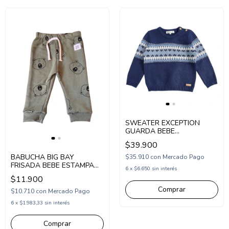
SWEATER EXCEPTION
GUARDA BEBE
(EX26BSW06)
$39.900
BABUCHA BIG BAY
$35.910
con
Mercado Pago
FRISADA BEBE ESTAMPA
6
x
$6.650
sin interés
OSOS (BI267112)
$11.900
Comprar
$10.710
con
Mercado Pago
6
x
$1.983,33
sin interés
Comprar