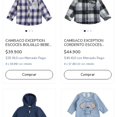
CAMISACO EXCEPTION
CAMISACO EXCEPTION
ESCOCES BOLSILLO BEBE
CORDERITO ESCOCES
(EX26BCA21)
BEBE (EX26BJK04)
$39.900
$44.900
$35.910
con
Mercado Pago
$40.410
con
Mercado Pago
6
x
$6.650
sin interés
6
x
$7.483,33
sin interés
Comprar
Comprar