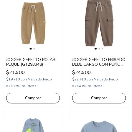
JOGGER GEPETTO POLAR
JOGGER GEPETTO FRISADO
PEQUE (GT293348)
BEBE CARGO CON PUÑO
LISO (GT293345)
$21.900
$24.900
$19.710
con
Mercado Pago
$22.410
con
Mercado Pago
6
x
$3.650
sin interés
6
x
$4.150
sin interés
Comprar
Comprar