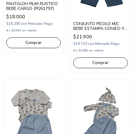
PANTALON PILIM RUSTICO
BEBE CARGO (PI261797)
$18.000
CONJUNTO PICOLO M/C
$16.200
con
Mercado Pago
BEBE ESTAMPA CONJEO Y
6
x
$3.000
sin interés
AVION (PC2677831)
$21.900
Comprar
$19.710
con
Mercado Pago
6
x
$3.650
sin interés
Comprar