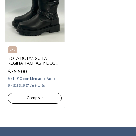
2X1
BOTA BOTANGUITA
REGINA TACHAS Y DOS
HEBILLAS 30-36 (1BOREG)
$79.900
$71.910
con
Mercado Pago
6
x
$13.316,67
sin interés
Comprar