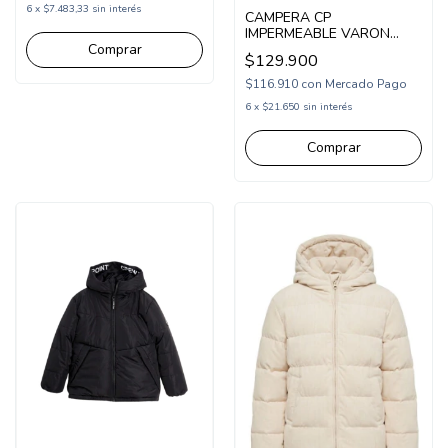
6
x
$7.483,33
sin interés
CAMPERA CP
IMPERMEABLE VARON
COMBINADA CON
Comprar
$129.900
CAPUCHA (CP265511)
$116.910
con
Mercado Pago
6
x
$21.650
sin interés
Comprar