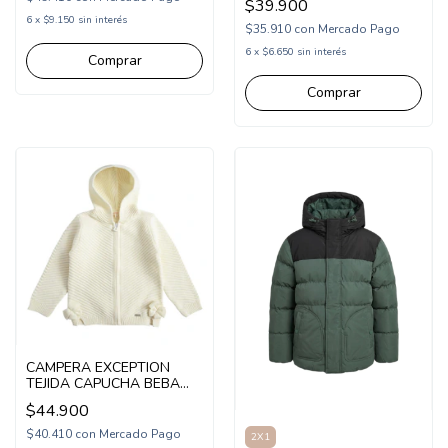
$39.900
6
x
$9.150
sin interés
$35.910
con
Mercado Pago
6
x
$6.650
sin interés
Comprar
Comprar
CAMPERA EXCEPTION
TEJIDA CAPUCHA BEBA
(EX26BSW04)
$44.900
$40.410
con
Mercado Pago
2X1