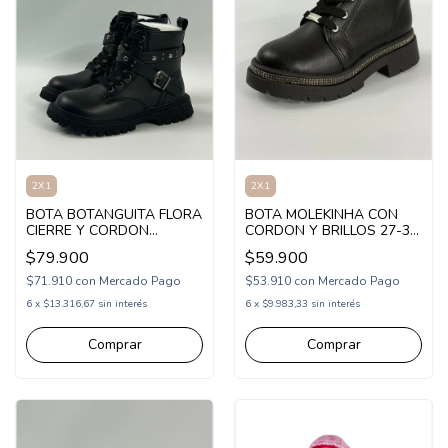
2X1
2X1
BOTA BOTANGUITA FLORA
BOTA MOLEKINHA CON
CIERRE Y CORDON
CORDON Y BRILLOS 27-36
TACHAS 30-36
(1MK22002)
$79.900
$59.900
(1BOFLORA)
$71.910
con
Mercado Pago
$53.910
con
Mercado Pago
6
x
$13.316,67
sin interés
6
x
$9.983,33
sin interés
Comprar
Comprar