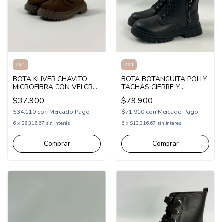
2X1
2X1
BOTA KLIVER CHAVITO
BOTA BOTANGUITA POLLY
MICROFIBRA CON VELCRO
TACHAS CIERRE Y
21-28 (KV2320)
CORDON 30-36
$37.900
$79.900
(1BOPOLLY)
$34.110
con
Mercado Pago
$71.910
con
Mercado Pago
6
x
$6.316,67
sin interés
6
x
$13.316,67
sin interés
Comprar
Comprar