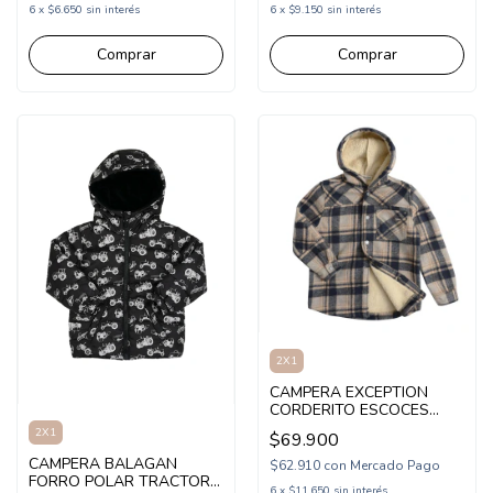
6
x
$6.650
sin interés
6
x
$9.150
sin interés
Comprar
Comprar
2X1
CAMPERA EXCEPTION
CORDERITO ESCOCES
(EX26HJK04)
2X1
$69.900
CAMPERA BALAGAN
$62.910
con
Mercado Pago
FORRO POLAR TRACTOR
6
x
$11.650
sin interés