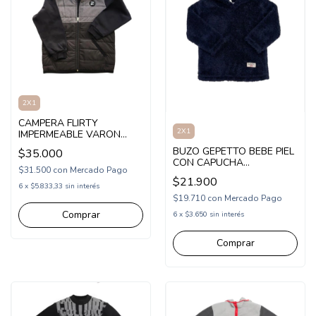
2X1
CAMPERA FLIRTY
2X1
IMPERMEABLE VARON
COMBINADA (FL25100)
BUZO GEPETTO BEBE PIEL
$35.000
CON CAPUCHA
$31.500
con
Mercado Pago
(GT274322)
$21.900
6
x
$5.833,33
sin interés
$19.710
con
Mercado Pago
Comprar
6
x
$3.650
sin interés
Comprar