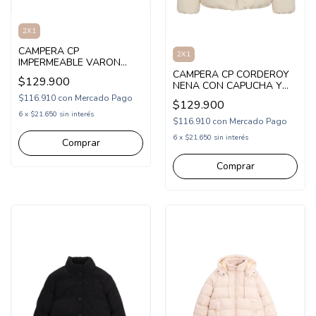
2X1
CAMPERA CP
2X1
IMPERMEABLE VARON
CON CAPUCHA
CAMPERA CP CORDEROY
$129.900
ESTAMPADA (CP265510)
NENA CON CAPUCHA Y
TIRAS PARA LLEVAR
$116.910
con
Mercado Pago
$129.900
COMO MOCHILA
6
x
$21.650
sin interés
(CP265504)
$116.910
con
Mercado Pago
6
x
$21.650
sin interés
Comprar
Comprar