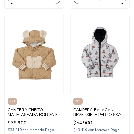
2X1
2X1
CAMPERA CHEITO
CAMPERA BALAGAN
MATELASEADA BORDADA
REVERSIBLE PERRO SKATE
(CH26IM06)
(BA263008)
$39.900
$54.900
$35.910
con
Mercado Pago
$49.410
con
Mercado Pago