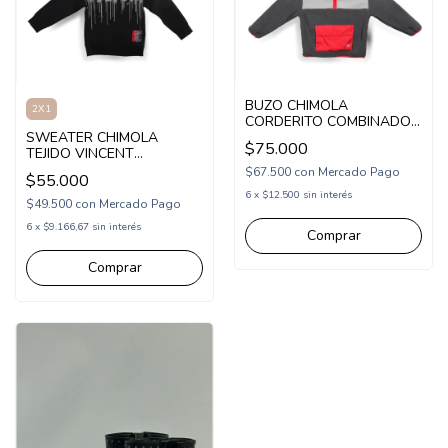
BUZO CHIMOLA
2X1
CORDERITO COMBINADO
SWEATER CHIMOLA
JASPER (CH26SW23)
$75.000
TEJIDO VINCENT
(CH26KN3)
$67.500
con
Mercado Pago
$55.000
6
x
$12.500
sin interés
$49.500
con
Mercado Pago
6
x
$9.166,67
sin interés
Comprar
Comprar