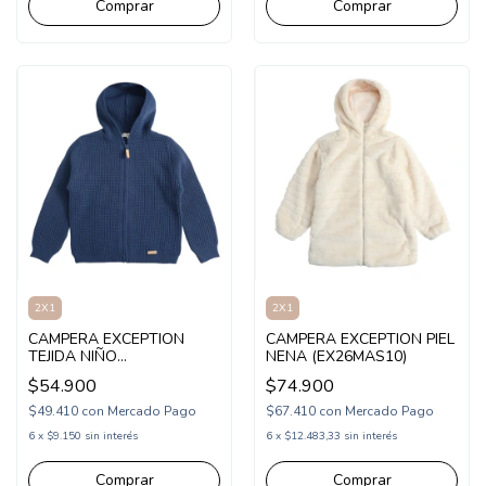
Comprar
Comprar
2X1
2X1
CAMPERA EXCEPTION
CAMPERA EXCEPTION PIEL
TEJIDA NIÑO
NENA (EX26MAS10)
(EX26HSW24)
$54.900
$74.900
$49.410
con
Mercado Pago
$67.410
con
Mercado Pago
6
x
$9.150
sin interés
6
x
$12.483,33
sin interés
Comprar
Comprar