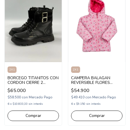
2X1
2X1
BORCEGO TITANITOS CON
CAMPERA BALAGAN
CORDON CIERRE 2
REVERSIBLE FLORES
HEBILLAS 32-36 (1TO1812)
(BA263006)
$65.000
$54.900
$58.500
con
Mercado Pago
$49.410
con
Mercado Pago
6
x
$10.833,33
sin interés
6
x
$9.150
sin interés
Comprar
Comprar