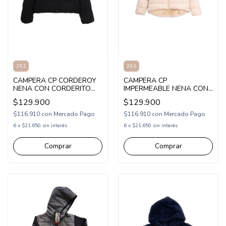
2X1
2X1
CAMPERA CP CORDEROY
CAMPERA CP
NENA CON CORDERITO
IMPERMEABLE NENA CON
POR DENTRO (CP265503)
CAPUCHA (CP265500)
$129.900
$129.900
$116.910
con
Mercado Pago
$116.910
con
Mercado Pago
6
x
$21.650
sin interés
6
x
$21.650
sin interés
Comprar
Comprar