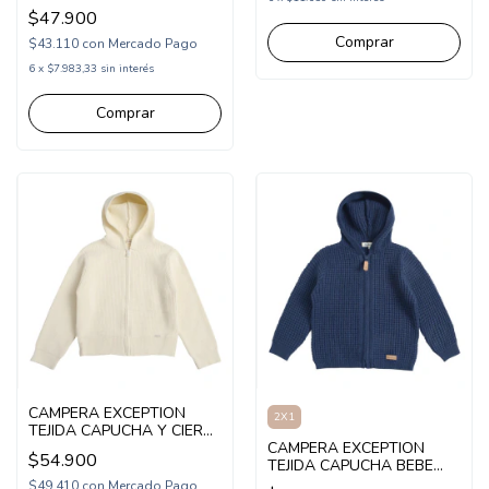
(BA263007)
$47.900
Comprar
$43.110
con
Mercado Pago
6
x
$7.983,33
sin interés
Comprar
CAMPERA EXCEPTION
2X1
TEJIDA CAPUCHA Y CIERRE
NENA (EX26MSW37)
CAMPERA EXCEPTION
$54.900
TEJIDA CAPUCHA BEBE
(EX26BSW07)
$49.410
con
Mercado Pago