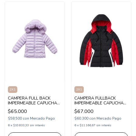
2X1
2X1
CAMPERA FULL BACK
CAMPERA FULLBACK
IMPERMEABLE CAPUCHA
IMPERMEABLE CAPUCHA
NENA (FB26B256)
COMBINADA NENE
$65.000
$67.000
(FB26B005)
$58.500
con
Mercado Pago
$60.300
con
Mercado Pago
6
x
$10.833,33
sin interés
6
x
$11.166,67
sin interés